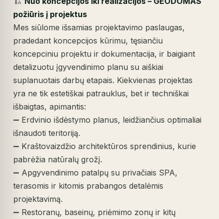
🏗️
Nuo koncepcijos iki realizacijos – GEODOMAS
požiūris į projektus
Mes siūlome išsamias projektavimo paslaugas,
pradedant koncepcijos kūrimu, tęsiančiu
koncepciniu projektu ir dokumentacija, ir baigiant
detalizuotu įgyvendinimo planu su aiškiai
suplanuotais darbų etapais. Kiekvienas projektas
yra ne tik estetiškai patrauklus, bet ir techniškai
išbaigtas, apimantis:
➖ Erdvinio išdėstymo planus, leidžiančius optimaliai
išnaudoti teritoriją.
➖ Kraštovaizdžio architektūros sprendinius, kurie
pabrėžia natūralų grožį.
➖ Apgyvendinimo patalpų su privačiais SPA,
terasomis ir kitomis prabangos detalėmis
projektavimą.
➖ Restoranų, baseinų, priėmimo zonų ir kitų