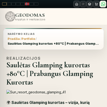
LT
EN
PL
FR
RU
NO
SK
RO
GEODOMAS
kryptys ir realizacijos
NARŠYMO KELIAS
Pradžia
Portfolio
Saulėtas Glamping kurortas +80°C | Prabangus Glamping Kurortas
REALIZACIJOS
Saulėtas Glamping kurortas
+80°C | Prabangus Glamping
Kurortas
🌍
Saulėtas Glamping kurortas – vizija, kurią