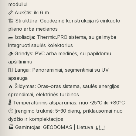
moduliui
📏 Aukštis: iki 6 m
🏗️ Struktūra: Geodezinė konstrukcija iš cinkuoto
plieno arba medienos
🧱 Izoliacija: Thermic.PRO sistema, su galimybe
integruoti saulės kolektorius
🪵 Grindys: PVC arba medinės, su papildomu
apšiltinimu
🪟 Langai: Panoraminiai, segmentiniai su UV
apsauga
🔥 Šildymas: Oras–oras sistema, saulės energijos
sprendimai, elektrinės turbinos
🌡️ Temperatūrinis atsparumas: nuo -25°C iki +80°C
🕒 Įrengimo trukmė: 5–30 dienų, priklausomai nuo
dydžio ir komplektacijos
🏭 Gamintojas: GEODOMAS | Lietuva 🇱🇹