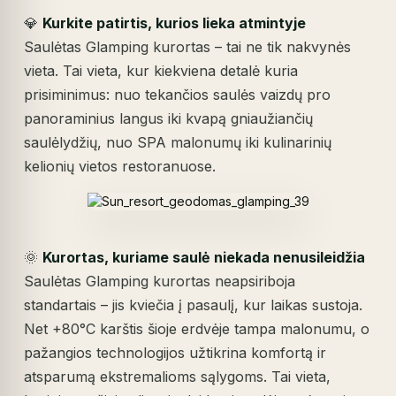
💎
Kurkite patirtis, kurios lieka atmintyje
Saulėtas Glamping kurortas – tai ne tik nakvynės
vieta. Tai vieta, kur kiekviena detalė kuria
prisiminimus: nuo tekančios saulės vaizdų pro
panoraminius langus iki kvapą gniaužiančių
saulėlydžių, nuo SPA malonumų iki kulinarinių
kelionių vietos restoranuose.
🌞
Kurortas, kuriame saulė niekada nenusileidžia
Saulėtas Glamping kurortas neapsiriboja
standartais – jis kviečia į pasaulį, kur laikas sustoja.
Net +80°C karštis šioje erdvėje tampa malonumu, o
pažangios technologijos užtikrina komfortą ir
atsparumą ekstremalioms sąlygoms. Tai vieta,