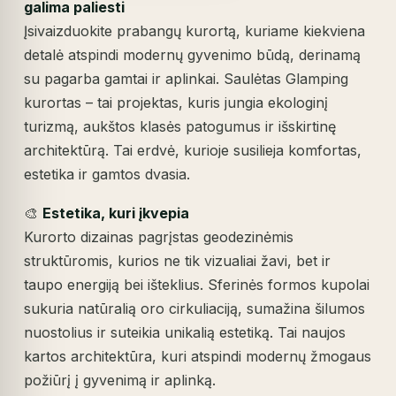
galima paliesti
Įsivaizduokite prabangų kurortą, kuriame kiekviena
detalė atspindi modernų gyvenimo būdą, derinamą
su pagarba gamtai ir aplinkai. Saulėtas Glamping
kurortas – tai projektas, kuris jungia ekologinį
turizmą, aukštos klasės patogumus ir išskirtinę
architektūrą. Tai erdvė, kurioje susilieja komfortas,
estetika ir gamtos dvasia.
🎨
Estetika, kuri įkvepia
Kurorto dizainas pagrįstas geodezinėmis
struktūromis, kurios ne tik vizualiai žavi, bet ir
taupo energiją bei išteklius. Sferinės formos kupolai
sukuria natūralią oro cirkuliaciją, sumažina šilumos
nuostolius ir suteikia unikalią estetiką. Tai naujos
kartos architektūra, kuri atspindi modernų žmogaus
požiūrį į gyvenimą ir aplinką.