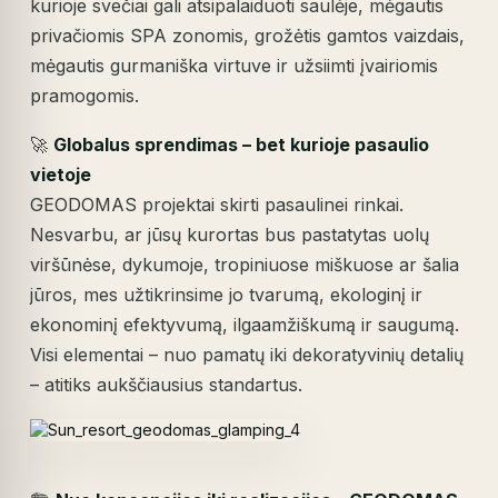
kurioje svečiai gali atsipalaiduoti saulėje, mėgautis
privačiomis SPA zonomis, grožėtis gamtos vaizdais,
mėgautis gurmaniška virtuve ir užsiimti įvairiomis
pramogomis.
🚀
Globalus sprendimas – bet kurioje pasaulio
vietoje
GEODOMAS projektai skirti pasaulinei rinkai.
Nesvarbu, ar jūsų kurortas bus pastatytas uolų
viršūnėse, dykumoje, tropiniuose miškuose ar šalia
jūros, mes užtikrinsime jo tvarumą, ekologinį ir
ekonominį efektyvumą, ilgaamžiškumą ir saugumą.
Visi elementai – nuo pamatų iki dekoratyvinių detalių
– atitiks aukščiausius standartus.