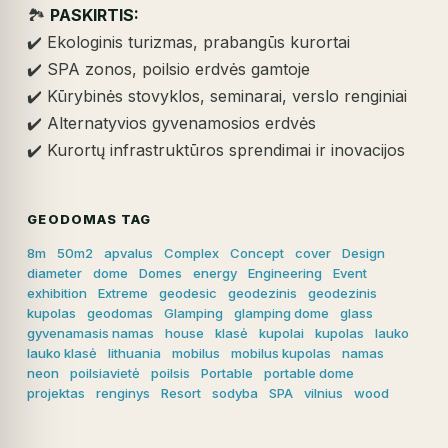
🏞️
PASKIRTIS:
✔️ Ekologinis turizmas, prabangūs kurortai
✔️ SPA zonos, poilsio erdvės gamtoje
✔️ Kūrybinės stovyklos, seminarai, verslo renginiai
✔️ Alternatyvios gyvenamosios erdvės
✔️ Kurortų infrastruktūros sprendimai ir inovacijos
GEODOMAS TAG
8m
50m2
apvalus
Complex
Concept
cover
Design
diameter
dome
Domes
energy
Engineering
Event
exhibition
Extreme
geodesic
geodezinis
geodezinis
kupolas
geodomas
Glamping
glamping dome
glass
gyvenamasis namas
house
klasė
kupolai
kupolas
lauko
lauko klasė
lithuania
mobilus
mobilus kupolas
namas
neon
poilsiavietė
poilsis
Portable
portable dome
projektas
renginys
Resort
sodyba
SPA
vilnius
wood