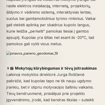
rasite elektros instaliaciją, internetą, projektorių,
šildymo ir vėdinimo sistemą, interaktyvias lentas,
suolus bei gamtamokslinius tyrimo rinkinius. Vaikai
gali stebėti aplinką per skaidrius kupolo langus,
kurie leidžia „perkelti“ pamokas tiesiai į gamtos
apsuptį. Kupolas yra šiltas net esant iki -20°C, tad
pamokos gali vykti visus metus.
👩‍🏫
Mokytojų kūrybingumas ir tėvų įsitraukimas
Laikinoji mokyklos direktorė Jurga Roličienė
pabrėžė, kad kupolas tapo ne tik nauju ugdymo
įrankiu, bet ir stipriu motyvacijos šaltiniu vaikams.
Tėvų bendruomenė, prisidėjusi prie projekto
įgyvendinimo, įrodė, kad bendras tikslas – suteikti