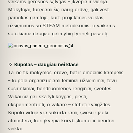
vaikams geresnes sąlygas – įkvepia ir vienija.
Mokytojai, turėdami šią naują erdvę, gali vesti
pamokas gamtoje, kurti projektines veiklas,
užsiėmimus su STEAM metodikomis, o vaikams
suteikiama daugiau galimybių tyrinėti pasaulį.
🌞
Kupolas – daugiau nei klasė
Tai ne tik mokymosi erdvė, bet ir emocinis kampelis
– kupole organizuojami teminiai užsiėmimai, tėvų
susirinkimai, bendruomenės renginiai, šventės.
Vaikai čia gali skaityti knygas, piešti,
eksperimentuoti, o vakare – stebėti žvaigždes.
Kupolo viduje yra sukurta rami, šviesi ir jauki
atmosfera, kuri įkvepia kūrybiškumui ir bendrai
veiklai.