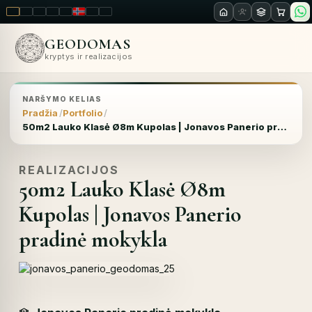
LT
EN
PL
FR
RU
NO
SK
RO
GEODOMAS
kryptys ir realizacijos
NARŠYMO KELIAS
Pradžia
Portfolio
50m2 Lauko Klasė Ø8m Kupolas | Jonavos Panerio pradinė mokykla
REALIZACIJOS
50m2 Lauko Klasė Ø8m
Kupolas | Jonavos Panerio
pradinė mokykla