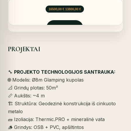
Original
Current
16500,00
€
13800,00
€
price
price
was:
is:
16500,00 €.
13800,00 €.
Užklausti
PROJEKTAI
🔧
PROJEKTO TECHNOLOGIJOS SANTRAUKA:
🌐 Modelis: Ø8m Glamping kupolas
📐 Grindų plotas: 50m²
📏 Aukštis: ~4 m
🏗️ Struktūra: Geodezinė konstrukcija iš cinkuoto
metalo
🧱 Izoliacija: Thermic.PRO + mineralinė vata
🪵 Grindys: OSB + PVC, apšiltintos