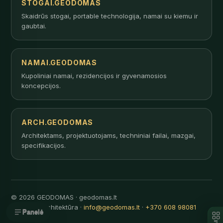
STOGAI.GEODOMAS
Skaidrūs stogai, portable technologija, namai su kiemu ir
gaubtai.
NAMAI.GEODOMAS
Kupoliniai namai, rezidencijos ir gyvenamosios
koncepcijos.
ARCH.GEODOMAS
Architektams, projektuotojams, techniniai failai, mazgai,
specifikacijos.
© 2026 GEODOMAS · geodomas.lt
Inovatyvi architektūra ·
info@geodomas.lt
·
+370 608 98081
Panelė