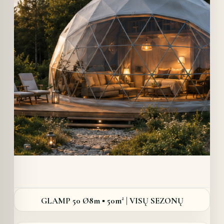
Details
GLAMP 50 Ø8m ▪︎ 50m² | VISŲ SEZONŲ