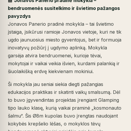
🏫
Jonavos Panerio pradinė mokykla –
bendruomenės susitelkimo ir švietimo pažangos
pavyzdys
Jonavos Panerio pradinė mokykla – tai švietimo
įstaiga, įsikūrusi ramioje Jonavos vietoje, kuri ne tik
ugdo jaunuosius miesto gyventojus, bet ir formuoja
inovatyvų požiūrį į ugdymo aplinką. Mokykla
garsėja atvira bendruomenei, kurioje tėvai,
mokytojai ir vaikai veikia išvien, kurdami palankią ir
šiuolaikišką erdvę kiekvienam mokiniui.
Ši mokykla jau seniai siekia diegti pažangias
edukacijos praktikas ir skatinti vaikų smalsumą. Dėl
to buvo įgyvendintas projektas įrengiant Glamping
tipo lauko klasę, kurią vaikai praminė „kosmonauto
šalmu“. Šis Ø8m kupolas buvo įrengtas naudojant
kokybės krepšelio lėšas, o mokyklos tėvų