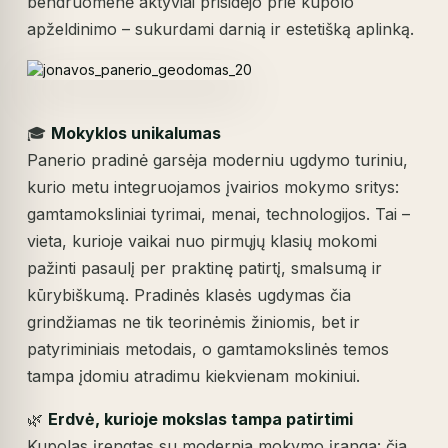
bendruomenė aktyviai prisidėjo prie kupolo
apželdinimo – sukurdami darnią ir estetišką aplinką.
🎓
Mokyklos unikalumas
Panerio pradinė garsėja moderniu ugdymo turiniu,
kurio metu integruojamos įvairios mokymo sritys:
gamtamoksliniai tyrimai, menai, technologijos. Tai –
vieta, kurioje vaikai nuo pirmųjų klasių mokomi
pažinti pasaulį per praktinę patirtį, smalsumą ir
kūrybiškumą. Pradinės klasės ugdymas čia
grindžiamas ne tik teorinėmis žiniomis, bet ir
patyriminiais metodais, o gamtamokslinės temos
tampa įdomiu atradimu kiekvienam mokiniui.
🌿
Erdvė, kurioje mokslas tampa patirtimi
Kupolas įrengtas su modernia mokymo įranga: čia