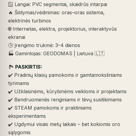
🪟 Langai: PVC segmentai, skaidrūs intarpai
🔥 Šildymas/vėdinimas: oras–oras sistema,
elektrinės turbinos
🌐 Internetas, elektra, projektorius, interaktyvūs
ekranai
🕒 Įrengimo trukmė: 3–4 dienos
🏭 Gamintojas: GEODOMAS | Lietuva 🇱🇹
🏞️
PASKIRTIS:
✔️ Pradinių klasių pamokoms ir gamtamoksliniams
tyrimams
✔️ Užklasinėms, kūrybinėms veikloms ir projektams
✔️ Bendruomenės renginiams ir tėvų susitikimams
✔️ STEAM pamokoms ir praktiniams
eksperimentams
✔️ Ugdymui visais metų laikais – bet kokiomis oro
sąlygomis