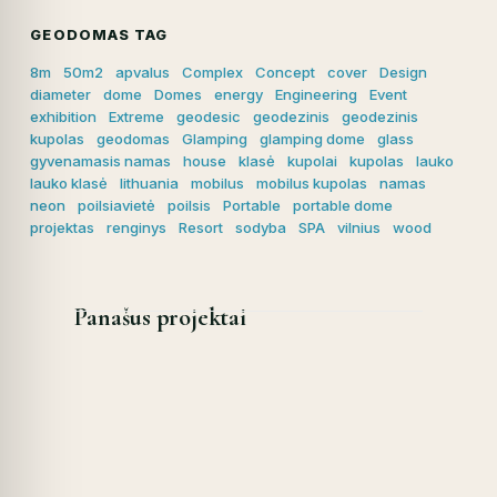
GEODOMAS TAG
8m
50m2
apvalus
Complex
Concept
cover
Design
diameter
dome
Domes
energy
Engineering
Event
exhibition
Extreme
geodesic
geodezinis
geodezinis
kupolas
geodomas
Glamping
glamping dome
glass
gyvenamasis namas
house
klasė
kupolai
kupolas
lauko
lauko klasė
lithuania
mobilus
mobilus kupolas
namas
neon
poilsiavietė
poilsis
Portable
portable dome
projektas
renginys
Resort
sodyba
SPA
vilnius
wood
Panašus projektai