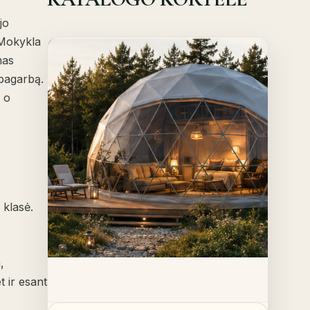
jo
. Mokykla
Offer!
mas
Quick View
 pagarbą.
, o
Details
 klasė.
,
t ir esant