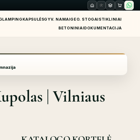
GLAMPING
KAPSULĖS
GYV. NAMAI
GEO. STOGAI
STIKLINIAI
BETONINIAI
DOKUMENTACIJA
imnazija
polas | Vilniaus
KATALOGO KORTELĖ