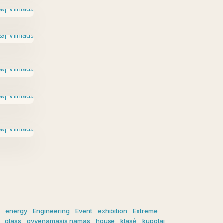
energy
Engineering
Event
exhibition
Extreme
glass
gyvenamasis namas
house
klasė
kupolai