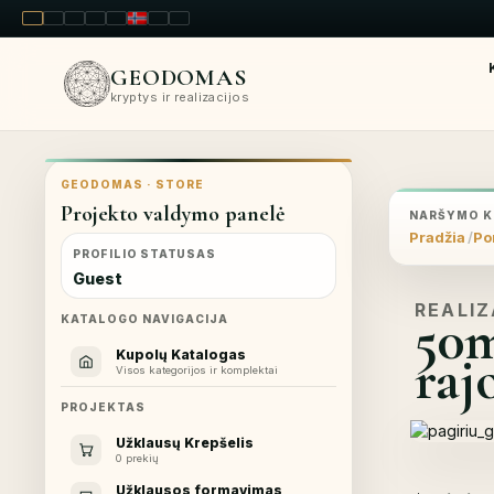
LT
EN
PL
FR
RU
NO
SK
RO
GEODOMAS
kryptys ir realizacijos
GEODOMAS · STORE
Projekto valdymo panelė
NARŠYMO K
Pradžia
Por
PROFILIO STATUSAS
Guest
REALIZ
50m
KATALOGO NAVIGACIJA
raj
Kupolų Katalogas
Visos kategorijos ir komplektai
PROJEKTAS
Užklausų Krepšelis
0 prekių
Užklausos formavimas