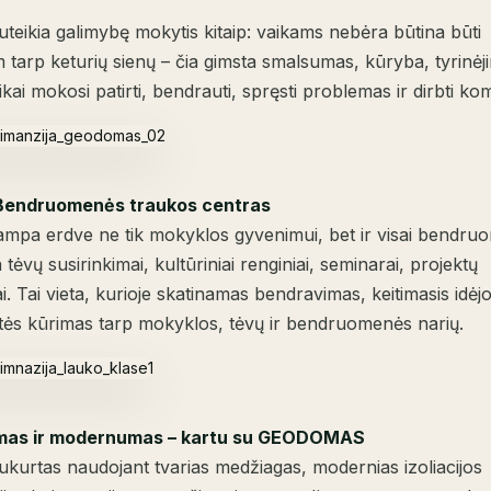
teikia galimybę mokytis kitaip: vaikams nebėra būtina būti
 tarp keturių sienų – čia gimsta smalsumas, kūryba, tyrinėj
ikai mokosi patirti, bendrauti, spręsti problemas ir dirbti ko
Bendruomenės traukos centras
ampa erdve ne tik mokyklos gyvenimui, bet ir visai bendru
 tėvų susirinkimai, kultūriniai renginiai, seminarai, projektų
i. Tai vieta, kurioje skatinamas bendravimas, keitimasis idėjo
tės kūrimas tarp mokyklos, tėvų ir bendruomenės narių.
mas ir modernumas – kartu su GEODOMAS
ukurtas naudojant tvarias medžiagas, modernias izoliacijos