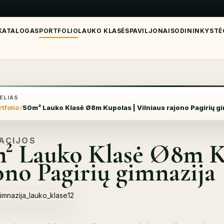
KATALOGAS
PORTFOLIO
LAUKO KLASĖS
PAVILJONAI
SODININKYSTĖ
ELIAS
tfolio
50m² Lauko Klasė Ø8m Kupolas | Vilniaus rajono Pagirių g
ACIJOS
² Lauko Klasė Ø8m Ku
ono Pagirių gimnazija