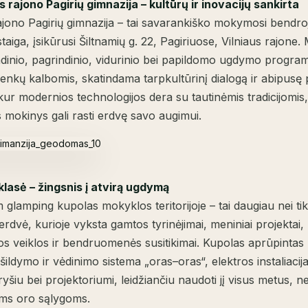
s rajono Pagirių gimnazija – kultūrų ir inovacijų sankirta
rajono Pagirių gimnazija – tai savarankiško mokymosi bendro
staiga, įsikūrusi Šiltnamių g. 22, Pagiriuose, Vilniaus rajone
dinio, pagrindinio, vidurinio bei papildomo ugdymo progra
r lenkų kalbomis, skatindama tarpkultūrinį dialogą ir abipusę
 kur modernios technologijos dera su tautinėmis tradicijomis
 mokinys gali rasti erdvę savo augimui.
klasė – žingsnis į atvirą ugdymą
lamping kupolas mokyklos teritorijoje – tai daugiau nei tik
 erdvė, kurioje vyksta gamtos tyrinėjimai, meniniai projektai,
os veiklos ir bendruomenės susitikimai. Kupolas aprūpintas
ildymo ir vėdinimo sistema „oras–oras“, elektros instaliacija
ryšiu bei projektoriumi, leidžiančiu naudoti jį visus metus, ne
ms oro sąlygoms.