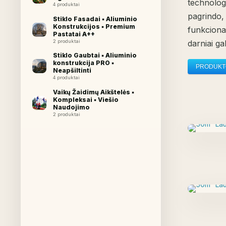
technologi
4 produktai
pagrindo, 
Stiklo Fasadai ▪︎ Aliuminio
Konstrukcijos ▪︎ Premium
funkciona
Pastatai A++
2 produktai
darniai ga
Stiklo Gaubtai ▪︎ Aliuminio
konstrukcija PRO ▪︎
PRODUKTO
Neapšiltinti
4 produktai
Vaikų Žaidimų Aikštelės ▪︎
Kompleksai ▪︎ Viešio
Naudojimo
2 produktai