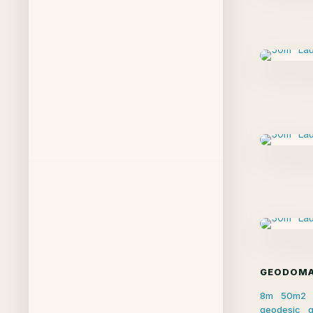
GEODOMA
8m
50m2
geodesic
g