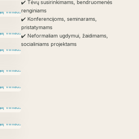
✔️ Tėvų susirinkimams, bendruomenės
renginiams
✔️ Konferencijoms, seminarams,
pristatymams
✔️ Neformaliam ugdymui, žaidimams,
socialiniams projektams