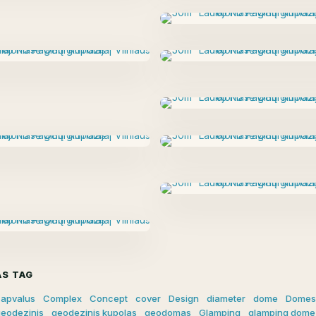
S TAG
apvalus
Complex
Concept
cover
Design
diameter
dome
Domes
eodezinis
geodezinis kupolas
geodomas
Glamping
glamping dome