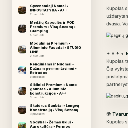
Gyvenamieji Namai ▪︎
Kupolas su
INFOSTATYBA ▪︎ A++
2 produktai
uždarytam
Medžių Kapsulės ir POD
dvasia. Va
Premium ▪︎ Visų Sezonų ▪︎
Glamping
5 produktai
Moduliniai Premium ▪︎
Aliuminio Fasadai ▪︎ STUDIO
LINE
👨‍👩‍👧‍👦
2 produktai
Kupolas t
Renginiams ir Nuomai ▪︎
Čia vyksta
Dažnam permontavimui ▪︎
Estrados
pristatyma
8 produktai
partnerys
Sikliniai Premium ▪︎ Namo
gaubtas ▪︎ Aliuminio
konstrukcijos ▪︎ A++
3 produktai
Skaidrus Gaubtai ▪︎ Lengvų
Konstrucijų ▪︎ Visų Sezonų
🌍
Tvaru
8 produktai
Kupolas s
Sodybai ▪︎ Žemės ūkiui ▪︎
Agrokultūra ▪︎ Fermos