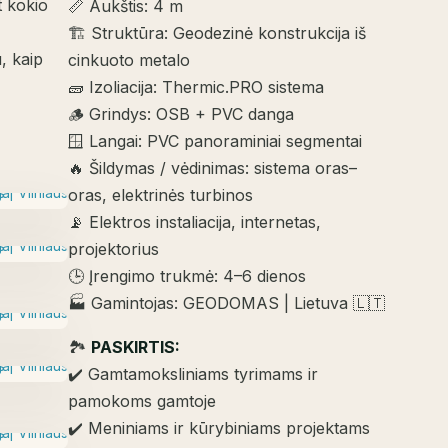
t kokio
📏 Aukštis: 4 m
🏗️ Struktūra: Geodezinė konstrukcija iš
, kaip
cinkuoto metalo
🧱 Izoliacija: Thermic.PRO sistema
🪵 Grindys: OSB + PVC danga
🪟 Langai: PVC panoraminiai segmentai
🔥 Šildymas / vėdinimas: sistema oras–
oras, elektrinės turbinos
📡 Elektros instaliacija, internetas,
projektorius
🕒 Įrengimo trukmė: 4–6 dienos
🏭 Gamintojas: GEODOMAS | Lietuva 🇱🇹
🏞️
PASKIRTIS:
✔️ Gamtamoksliniams tyrimams ir
pamokoms gamtoje
✔️ Meniniams ir kūrybiniams projektams