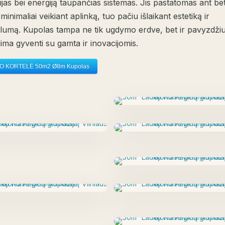
jas bei energiją taupančias sistemas. Jis pastatomas ant be
minimaliai veikiant aplinką, tuo pačiu išlaikant estetiką ir
lumą. Kupolas tampa ne tik ugdymo erdve, bet ir pavyzdžiu
lima gyventi su gamta ir inovacijomis.
 KORTELĖ 50m2 Ø8m Kupolas