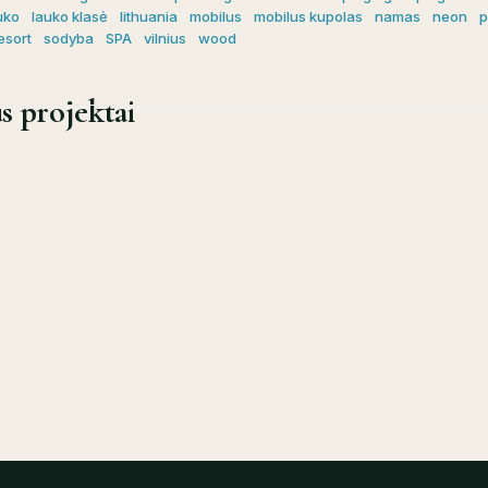
uko
lauko klasė
lithuania
mobilus
mobilus kupolas
namas
neon
p
esort
sodyba
SPA
vilnius
wood
s projektai