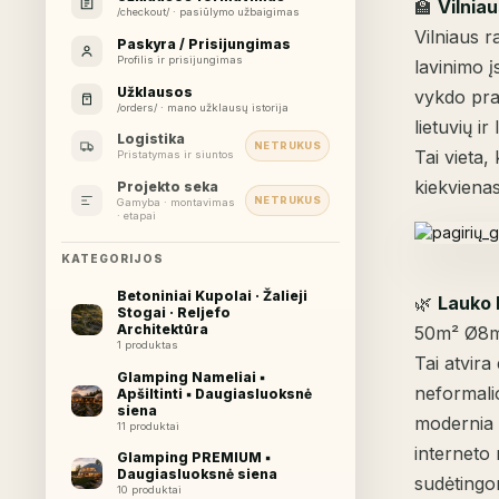
🏫
Vilniau
/checkout/ · pasiūlymo užbaigimas
Vilniaus 
Paskyra / Prisijungimas
Profilis ir prisijungimas
lavinimo į
Užklausos
vykdo pra
/orders/ · mano užklausų istorija
lietuvių i
Logistika
NETRUKUS
Tai vieta,
Pristatymas ir siuntos
kiekvienas
Projekto seka
NETRUKUS
Gamyba · montavimas
· etapai
KATEGORIJOS
Betoniniai Kupolai · Žalieji
🌿
Lauko 
Stogai · Reljefo
Architektūra
50m² Ø8m g
1 produktas
Tai atvira
Glamping Nameliai ▪︎
neformali
Apšiltinti ▪︎ Daugiasluoksnė
siena
modernia š
11 produktai
interneto 
Glamping PREMIUM ▪︎
Daugiasluoksnė siena
sudėtingo
10 produktai