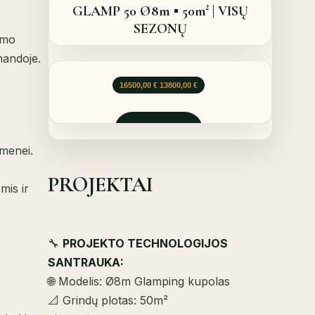
GLAMP 50 Ø8m ▪︎ 50m² | VISŲ
SEZONŲ
imo
mandoje.
Original price was: 16500,00 €.
Current price is: 13800,00 €.
16500,00
€
13800,00
€
Užklausti
omenei.
PROJEKTAI
mis ir
🔧
PROJEKTO TECHNOLOGIJOS
SANTRAUKA:
🌐 Modelis: Ø8m Glamping kupolas
📐 Grindų plotas: 50m²