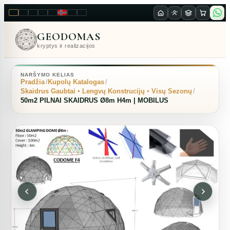
LT
EN
PL
FR
RU
NO
SK
RO
GEODOMAS
kryptys ir realizacijos
NARŠYMO KELIAS
Pradžia
Kupolų Katalogas
Skaidrus Gaubtai ▪︎ Lengvų Konstrucijų ▪︎ Visų Sezonų
50m2 PILNAI SKAIDRUS Ø8m H4m | MOBILUS