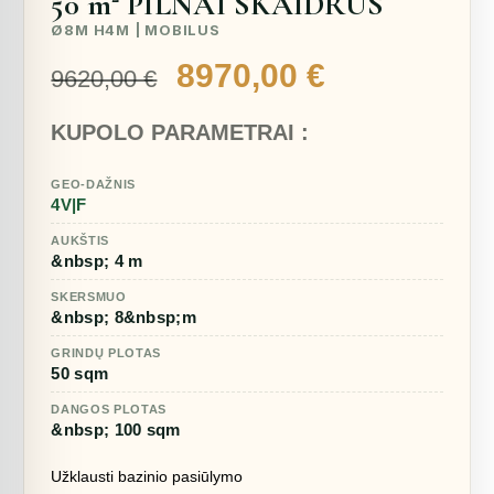
50 m² PILNAI SKAIDRUS
Ø8M H4M | MOBILUS
Original
Current
8970,00
€
9620,00
€
price
price
KUPOLO PARAMETRAI :
was:
is:
9620,00 €.
8970,00 €.
GEO-DAŽNIS
4V|F
AUKŠTIS
&nbsp; 4 m
SKERSMUO
&nbsp; 8&nbsp;m
GRINDŲ PLOTAS
50 sqm
DANGOS PLOTAS
&nbsp; 100 sqm
Užklausti bazinio pasiūlymo