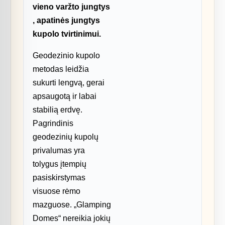
vieno varžto jungtys
, apatinės jungtys
kupolo tvirtinimui.
Geodezinio kupolo
metodas leidžia
sukurti lengvą, gerai
apsaugotą ir labai
stabilią erdvę.
Pagrindinis
geodezinių kupolų
privalumas yra
tolygus įtempių
pasiskirstymas
visuose rėmo
mazguose. „Glamping
Domes“ nereikia jokių