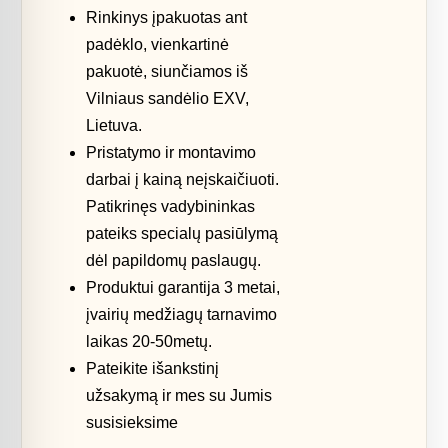
Rinkinys įpakuotas ant
padėklo, vienkartinė
pakuotė, siunčiamos iš
Vilniaus sandėlio EXV,
Lietuva.
Pristatymo ir montavimo
darbai į kainą neįskaičiuoti.
Patikrinęs vadybininkas
pateiks specialų pasiūlymą
dėl papildomų paslaugų.
Produktui garantija 3 metai,
įvairių medžiagų tarnavimo
laikas 20-50metų.
Pateikite išankstinį
užsakymą ir mes su Jumis
susisieksime