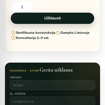
produkto
kiekis:
50m2
PILNAI
SKAIDRUS
Užklausti
Ø8m
H4m
|
Sertifikuota konstrukcija
Gamyba Lietuvoje
MOBILUS
Konsultacija 2–4 val.
Greita užklausa
GEODOMAS · STORE
VARDAS
EL. PAŠTAS