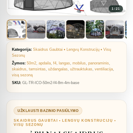
1
/
21
Kategorija:
Skaidrus Gaubtai ▪︎ Lengvų Konstrucijų ▪︎ Visų
Sezonų
Žymos:
50m2
,
apdaila
,
f4
,
langas
,
mobilus
,
panoraminis
,
skaidrus
,
tamsintas
,
uždangalas
,
užtrauktukas
,
ventiliacija
,
visą sezoną
SKU:
GL-TR-ICO-50m2-f4-8m-4m-base
UŽKLAUSTI BAZINIO PASIŪLYMO
SKAIDRUS GAUBTAI ▪︎ LENGVŲ KONSTRUCIJŲ ▪︎
VISŲ SEZONŲ