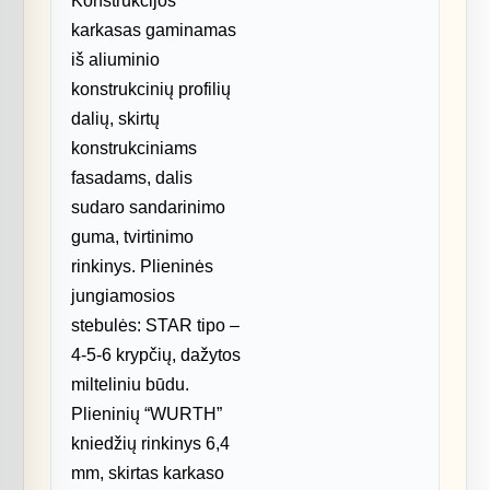
Konstrukcijos
karkasas gaminamas
iš aliuminio
konstrukcinių profilių
dalių, skirtų
konstrukciniams
fasadams, dalis
sudaro sandarinimo
guma, tvirtinimo
rinkinys. Plieninės
jungiamosios
stebulės: STAR tipo –
4-5-6 krypčių, dažytos
milteliniu būdu.
Plieninių “WURTH”
kniedžių rinkinys 6,4
mm, skirtas karkaso