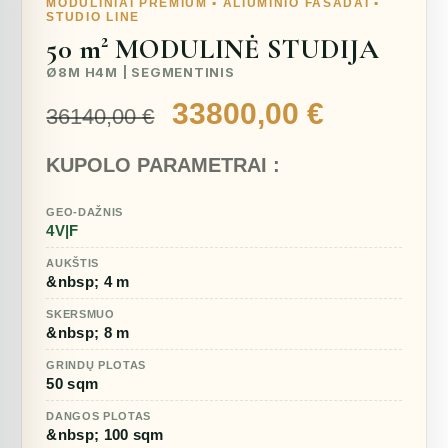
MODULINIAI PREMIUM ▪︎ ALIUMINIO FASADAI ▪︎
STUDIO LINE
50 m² MODULINĖ STUDIJA
Ø8M H4M | SEGMENTINIS
Original
Current
33800,00
€
36140,00
€
price
price
KUPOLO PARAMETRAI :
was:
is:
36140,00 €.
33800,00
GEO-DAŽNIS
4V|F
AUKŠTIS
&nbsp; 4 m
SKERSMUO
&nbsp; 8 m
GRINDŲ PLOTAS
50 sqm
DANGOS PLOTAS
&nbsp; 100 sqm