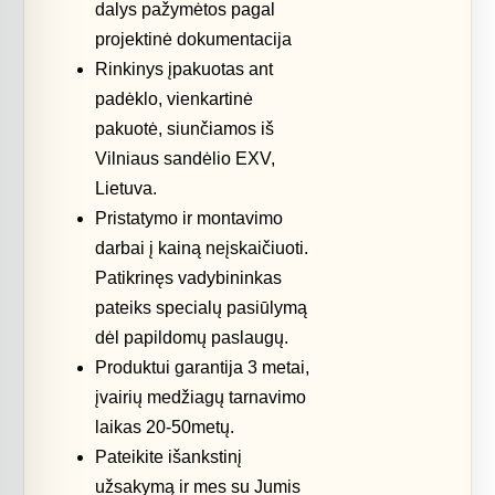
dalys pažymėtos pagal
projektinė dokumentacija
Rinkinys įpakuotas ant
padėklo, vienkartinė
pakuotė, siunčiamos iš
Vilniaus sandėlio EXV,
Lietuva.
Pristatymo ir montavimo
darbai į kainą neįskaičiuoti.
Patikrinęs vadybininkas
pateiks specialų pasiūlymą
dėl papildomų paslaugų.
Produktui garantija 3 metai,
įvairių medžiagų tarnavimo
laikas 20-50metų.
Pateikite išankstinį
užsakymą ir mes su Jumis