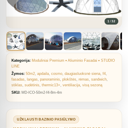
1
/
32
Kategorija:
Moduliniai Premium ▪︎ Aliuminio Fasadai ▪︎ STUDIO
LINE
Žymos:
50m2
,
apdaila
,
cosmo
,
daugiasluoksnė siena
,
f4
,
fasadas
,
langas
,
panoraminis
,
plokštės
,
rėmas
,
sandwich
,
stiklas
,
sudėtinis
,
thermic13+
,
ventiliacija
,
visą sezoną
SKU:
MD-ICO-50m2-f4-8m-4m
UŽKLAUSTI BAZINIO PASIŪLYMO