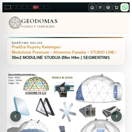
LT
EN
PL
FR
RU
NO
SK
RO
GEODOMAS
kryptys ir realizacijos
NARŠYMO KELIAS
Pradžia
Kupolų Katalogas
Moduliniai Premium ▪︎ Aliuminio Fasadai ▪︎ STUDIO LINE
50m2 MODULINĖ STUDIJA Ø8m H4m | SEGMENTINIS