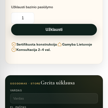
Užklausti bazinio pasiūlymo
produkto
kiekis:
50m2
MODULINĖ
STUDIJA
Užklausti
Ø8m
H4m
|
Sertifikuota konstrukcija
Gamyba Lietuvoje
SEGMENTINIS
Konsultacija 2–4 val.
Greita užklausa
GEODOMAS · STORE
VARDAS
EL. PAŠTAS