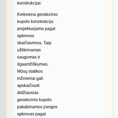
konstrukcijai.
Kiekviena geodezinio
kupolo konstrukcija
projektuojama pagal
apkrovos
skaičiavimus. Taip
užtikrinamas
saugumas ir
ilgaamžiškumas.
Mūsų statikos
inžinieriai gali
apskaičiuoti
didžiausias
geodezinio kupolo
pakabinamos įrangos
apkrovas pagal