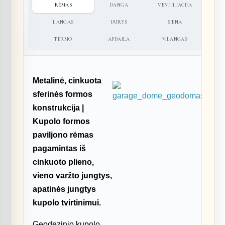
RĖMAS
DANGA
VENTILIACIJA
LANGAS
DURYS
SIENA
TERMO
APDAILA
V.LANGAS
Metalinė, cinkuota
sferinės formos
konstrukcija |
Kupolo formos
paviljono rėmas
pagamintas iš
cinkuoto plieno,
vieno varžto jungtys,
apatinės jungtys
kupolo tvirtinimui.
Geodezinio kupolo