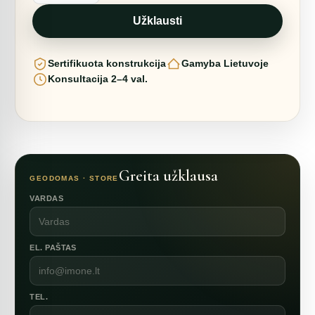
GARAŽAS-
SANDĖLYS
Užklausti
Ø8m
ICO
F4
Sertifikuota konstrukcija
Gamyba Lietuvoje
H4m
Konsultacija 2–4 val.
Greita užklausa
GEODOMAS · STORE
VARDAS
EL. PAŠTAS
TEL.