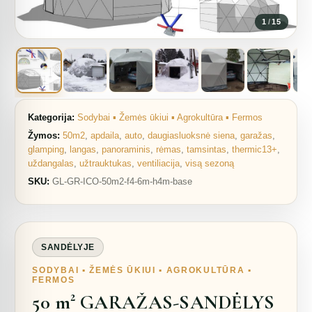
1
/
15
Kategorija:
Sodybai ▪︎ Žemės ūkiui ▪︎ Agrokultūra ▪︎ Fermos
Žymos:
50m2
,
apdaila
,
auto
,
daugiasluoksnė siena
,
garažas
,
glamping
,
langas
,
panoraminis
,
rėmas
,
tamsintas
,
thermic13+
,
uždangalas
,
užtrauktukas
,
ventiliacija
,
visą sezoną
SKU:
GL-GR-ICO-50m2-f4-6m-h4m-base
SANDĖLYJE
SODYBAI ▪︎ ŽEMĖS ŪKIUI ▪︎ AGROKULTŪRA ▪︎
FERMOS
50 m² GARAŽAS-SANDĖLYS