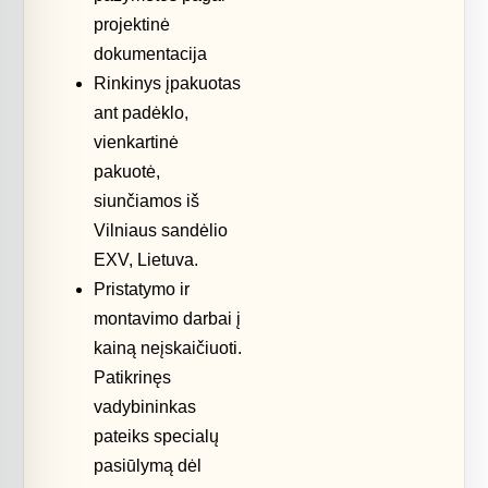
projektinė
dokumentacija
Rinkinys įpakuotas
ant padėklo,
vienkartinė
pakuotė,
siunčiamos iš
Vilniaus sandėlio
EXV, Lietuva.
Pristatymo ir
montavimo darbai į
kainą neįskaičiuoti.
Patikrinęs
vadybininkas
pateiks specialų
pasiūlymą dėl