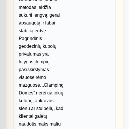
metodas leidžia
sukurti lengvą, gerai
apsaugotą ir labai
stabilią erdvę.
Pagrindinis
geodezinių kupolų
privalumas yra
tolygus įtempių
pasiskirstymas
visuose rėmo
mazguose. „Glamping
Domes“ nereikia jokių
kolonų, apkrovos
sienų ar stulpelių, kad
klientai galėtų
naudotis maksimaliu