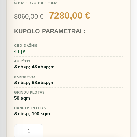
Ø8M · ICO F4 · H4M
Original
Current
7280,00
€
8060,00
€
price
price
KUPOLO PARAMETRAI :
was:
is:
8060,00 €.
7280,00 €.
GEO-DAŽNIS
4 F|V
AUKŠTIS
&nbsp; 4&nbsp;m
SKERSMUO
&nbsp; 8&nbsp;m
GRINDŲ PLOTAS
50 sqm
DANGOS PLOTAS
&nbsp; 100 sqm
produkto
kiekis:
50m2