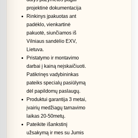
projektinė dokumentacija
Rinkinys įpakuotas ant
padėklo, vienkartinė
pakuotė, siunčiamos iš
Vilniaus sandėlio EXV,
Lietuva.
Pristatymo ir montavimo
darbai į kainą neįskaičiuoti.
Patikrinęs vadybininkas
pateiks specialų pasiūlymą
dėl papildomų paslaugų.
Produktui garantija 3 metai,
įvairių medžiagų tarnavimo
laikas 20-50metų.
Pateikite išankstinį
užsakymą ir mes su Jumis