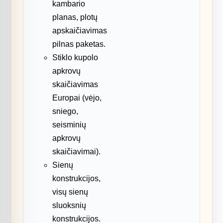
kambario
planas, plotų
apskaičiavimas
pilnas paketas.
Stiklo kupolo
apkrovų
skaičiavimas
Europai (vėjo,
sniego,
seisminių
apkrovų
skaičiavimai).
Sienų
konstrukcijos,
visų sienų
sluoksnių
konstrukcijos.