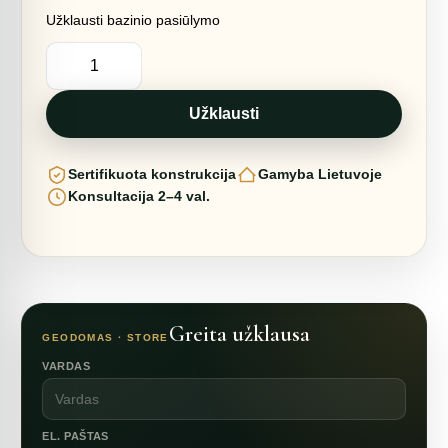
Užklausti bazinio pasiūlymo
produkto
kiekis:
317m2
STOGAS
NAMUI
Užklausti
Ø15m
H8,5m
|
Sertifikuota konstrukcija
Gamyba Lietuvoje
STIKLINIS
Konsultacija 2–4 val.
Greita užklausa
GEODOMAS · STORE
VARDAS
EL. PAŠTAS