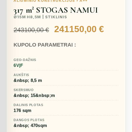
ALIUMINIO KONSTRUKCIJOS ▪︎ A++
317 m² STOGAS NAMUI
Ø15M H8,5M | STIKLINIS
Original
Curren
241150,00
€
243100,00
€
price
price
KUPOLO PARAMETRAI :
was:
is:
243100,00 €.
241150
GEO-DAŽNIS
6V|F
AUKŠTIS
&nbsp; 8,5 m
SKERSMUO
&nbsp; 15&nbsp;m
DALINIS PLOTAS
176 sqm
DANGOS PLOTAS
&nbsp; 470sqm