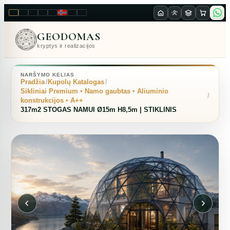
LT
EN
PL
FR
RU
NO
SK
RO
GEODOMAS
kryptys ir realizacijos
NARŠYMO KELIAS
Pradžia
Kupolų Katalogas
Sikliniai Premium ▪︎ Namo gaubtas ▪︎ Aliuminio
konstrukcijos ▪︎ A++
317m2 STOGAS NAMUI Ø15m H8,5m | STIKLINIS