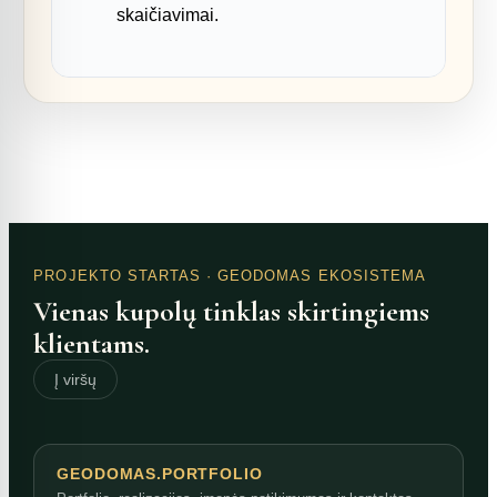
skaičiavimai.
PROJEKTO STARTAS
· GEODOMAS EKOSISTEMA
Vienas kupolų tinklas skirtingiems
klientams.
Į viršų
GEODOMAS.PORTFOLIO