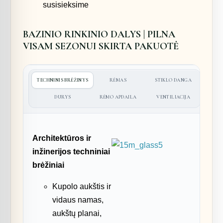
susisieksime
BAZINIO RINKINIO DALYS | PILNA
VISAM SEZONUI SKIRTA PAKUOTĖ
TECHNINIS BRĖŽINYS
RĖMAS
STIKLO DANGA
DURYS
RĖMO APDAILA
VENTILIACIJA
Architektūros ir
inžinerijos techniniai
brėžiniai
Kupolo aukštis ir
vidaus namas,
aukštų planai,