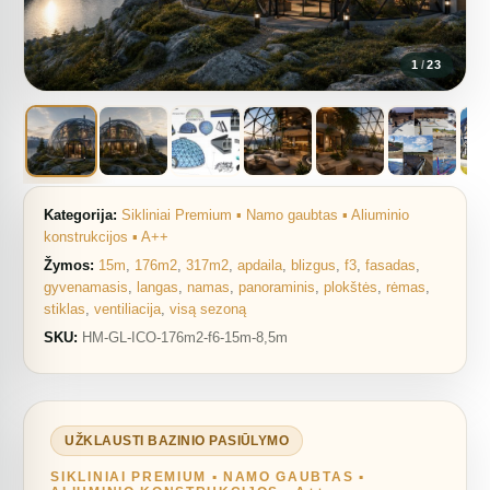
1
/
23
Kategorija:
Sikliniai Premium ▪︎ Namo gaubtas ▪︎ Aliuminio
konstrukcijos ▪︎ A++
Žymos:
15m
,
176m2
,
317m2
,
apdaila
,
blizgus
,
f3
,
fasadas
,
gyvenamasis
,
langas
,
namas
,
panoraminis
,
plokštės
,
rėmas
,
stiklas
,
ventiliacija
,
visą sezoną
SKU:
HM-GL-ICO-176m2-f6-15m-8,5m
UŽKLAUSTI BAZINIO PASIŪLYMO
SIKLINIAI PREMIUM ▪︎ NAMO GAUBTAS ▪︎