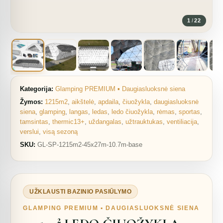
1
/
22
Kategorija:
Glamping PREMIUM ▪︎ Daugiasluoksnė siena
Žymos:
1215m2
,
aikštelė
,
apdaila
,
čiuožykla
,
daugiasluoksnė
siena
,
glamping
,
langas
,
ledas
,
ledo čiuožykla
,
rėmas
,
sportas
,
tamsintas
,
thermic13+
,
uždangalas
,
užtrauktukas
,
ventiliacija
,
verslui
,
visą sezoną
SKU:
GL-SP-1215m2-45x27m-10.7m-base
UŽKLAUSTI BAZINIO PASIŪLYMO
GLAMPING PREMIUM ▪︎ DAUGIASLUOKSNĖ SIENA