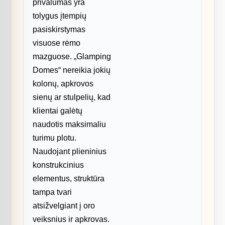
privalumas yra
tolygus įtempių
pasiskirstymas
visuose rėmo
mazguose. „Glamping
Domes“ nereikia jokių
kolonų, apkrovos
sienų ar stulpelių, kad
klientai galėtų
naudotis maksimaliu
turimu plotu.
Naudojant plieninius
konstrukcinius
elementus, struktūra
tampa tvari
atsižvelgiant į oro
veiksnius ir apkrovas.