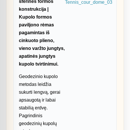
sferinės formos
konstrukcija |
Kupolo formos
paviljono rėmas
pagamintas iš
cinkuoto plieno,
vieno varžto jungtys,
apatinės jungtys
kupolo tvirtinimui.
Geodezinio kupolo
metodas leidžia
sukurti lengvą, gerai
apsaugotą ir labai
stabilią erdvę.
Pagrindinis
geodezinių kupolų