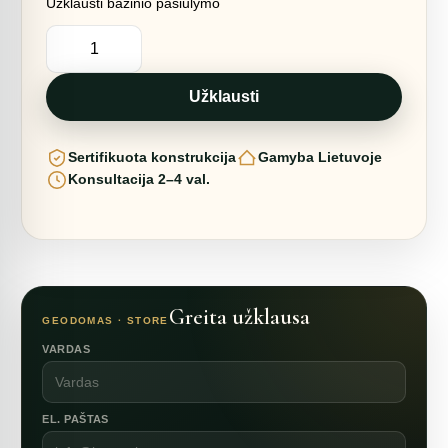
Užklausti bazinio pasiūlymo
produkto
kiekis:
1215m2
LEDO
ČIUOŽYKLA
Užklausti
45x27x10,7m
|
SPORTUI
Sertifikuota konstrukcija
Gamyba Lietuvoje
Konsultacija 2–4 val.
Greita užklausa
GEODOMAS · STORE
VARDAS
EL. PAŠTAS