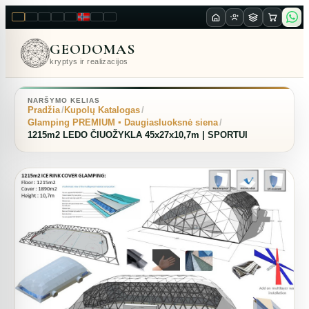
LT
EN
PL
FR
RU
NO
SK
RO
GEODOMAS
kryptys ir realizacijos
NARŠYMO KELIAS
Pradžia
Kupolų Katalogas
Glamping PREMIUM ▪︎ Daugiasluoksnė siena
1215m2 LEDO ČIUOŽYKLA 45x27x10,7m | SPORTUI