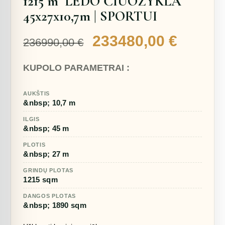
1215 m² LEDO ČIUOŽYKLA
45x27x10,7m | SPORTUI
Original
Curren
233480,00
€
236990,00
€
price
price
KUPOLO PARAMETRAI :
was:
is:
236990,00 €.
233480
AUKŠTIS
&nbsp; 10,7 m
ILGIS
&nbsp; 45 m
PLOTIS
&nbsp; 27 m
GRINDŲ PLOTAS
1215 sqm
DANGOS PLOTAS
&nbsp; 1890 sqm