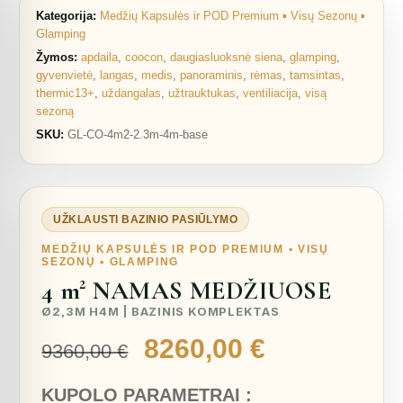
Kategorija:
Medžių Kapsulės ir POD Premium ▪︎ Visų Sezonų ▪︎
Glamping
Žymos:
apdaila
,
coocon
,
daugiasluoksnė siena
,
glamping
,
gyvenvietė
,
langas
,
medis
,
panoraminis
,
rėmas
,
tamsintas
,
thermic13+
,
uždangalas
,
užtrauktukas
,
ventiliacija
,
visą
sezoną
SKU:
GL-CO-4m2-2.3m-4m-base
UŽKLAUSTI BAZINIO PASIŪLYMO
MEDŽIŲ KAPSULĖS IR POD PREMIUM ▪︎ VISŲ
SEZONŲ ▪︎ GLAMPING
4 m² NAMAS MEDŽIUOSE
Ø2,3M H4M | BAZINIS KOMPLEKTAS
Original
Current
8260,00
€
9360,00
€
price
price
KUPOLO PARAMETRAI :