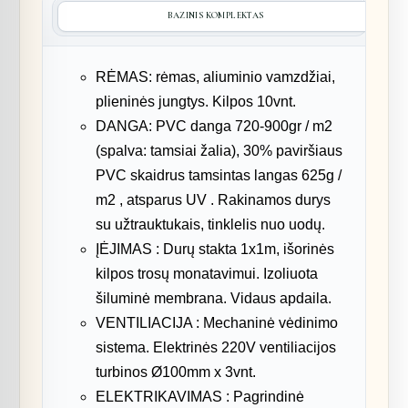
BAZINIS KOMPLEKTAS
RĖMAS: rėmas, aliuminio vamzdžiai,
plieninės jungtys. Kilpos 10vnt.
DANGA: PVC danga 720-900gr / m2
(spalva: tamsiai žalia), 30% paviršiaus
PVC skaidrus tamsintas langas 625g /
m2 , atsparus UV . Rakinamos durys
su užtrauktukais, tinklelis nuo uodų.
ĮĖJIMAS : Durų stakta 1x1m, išorinės
kilpos trosų monatavimui. Izoliuota
šiluminė membrana. Vidaus apdaila.
VENTILIACIJA : Mechaninė vėdinimo
sistema. Elektrinės 220V ventiliacijos
turbinos Ø100mm x 3vnt.
ELEKTRIKAVIMAS : Pagrindinė