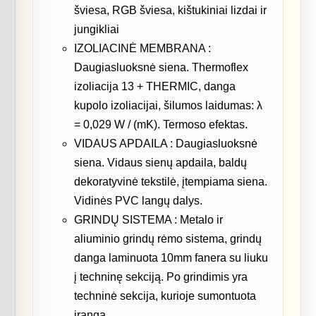
šviesa, RGB šviesa, kištukiniai lizdai ir
jungikliai
IZOLIACINĖ MEMBRANA :
Daugiasluoksnė siena. Thermoflex
izoliacija 13 + THERMIC, danga
kupolo izoliacijai, šilumos laidumas: λ
= 0,029 W / (mK). Termoso efektas.
VIDAUS APDAILA : Daugiasluoksnė
siena. Vidaus sienų apdaila, baldų
dekoratyvinė tekstilė, įtempiama siena.
Vidinės PVC langų dalys.
GRINDŲ SISTEMA : Metalo ir
aliuminio grindų rėmo sistema, grindų
danga laminuota 10mm fanera su liuku
į techninę sekciją. Po grindimis yra
techninė sekcija, kurioje sumontuota
įranga.