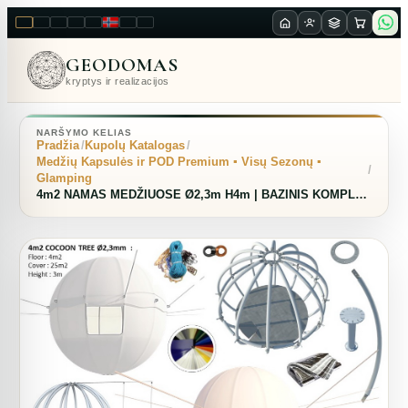
LT
EN
PL
FR
RU
NO
SK
RO
GEODOMAS
kryptys ir realizacijos
NARŠYMO KELIAS
Pradžia
Kupolų Katalogas
Medžių Kapsulės ir POD Premium ▪︎ Visų Sezonų ▪︎
Glamping
4m2 NAMAS MEDŽIUOSE Ø2,3m H4m | BAZINIS KOMPLEKTAS