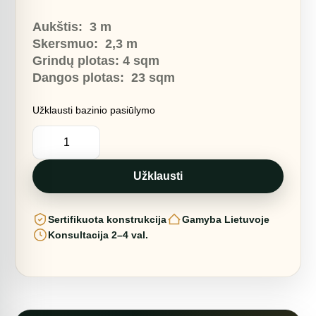
was:
is:
9360,00 €.
8260,00 €.
Aukštis: 3
m
Skersmuo: 2,3
m
Grindų plotas: 4
sq
m
Dangos plotas:
23 sqm
Užklausti bazinio pasiūlymo
produkto
kiekis:
4m2
NAMAS
MEDŽIUOSE
Užklausti
Ø2,3m
H4m
|
Sertifikuota konstrukcija
Gamyba Lietuvoje
BAZINIS
KOMPLEKTAS
Konsultacija 2–4 val.